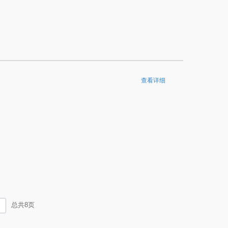
查看详细
总共
8
页