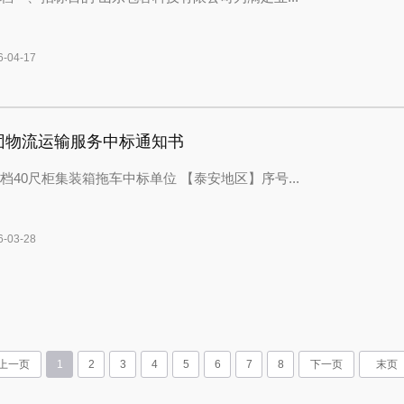
04-17
团物流运输服务中标通知书
档40尺柜集装箱拖车中标单位 【泰安地区】序号...
03-28
上一页
1
2
3
4
5
6
7
8
下一页
末页